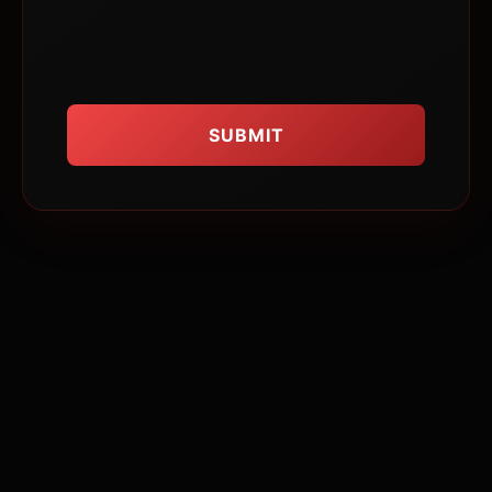
Toute dégradation volontaire ou par
négligence engagera la responsabilité
civile (RC) du membre ou de ses
représentants.
10. Tenue officielle et affiliation
La pratique nécessite l’acquisition de
l’uniforme officiel (Dobok), disponible au
tarif de
40 CHF
. Le club étant affilié à la
Fédération Suisse de Taekwondo, une
cotisation annuelle fédérale peut être
exigée séparément.
11. Adhésion au règlement et
Autorité parentale
La signature de ce contrat implique
l’acceptation sans réserve du règlement
intérieur. Pour les mineurs de moins de 16