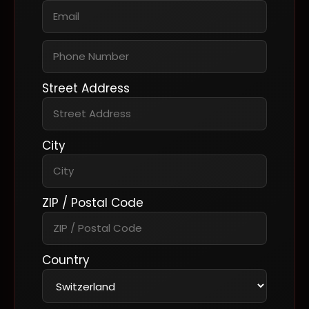
cotisations demeurent intégralement
dues.
5. Gestion des absences
Toute absence doit être signalée à
Street Address
l’équipe encadrante. Les absences ne
donnent droit à aucune déduction,
aucun report de séance, ni aucun
remboursement.
City
6. Couverture d’assurance
obligatoire
ZIP / Postal Code
Il incombe à chaque membre (ou à ses
représentants légaux) de souscrire et de
maintenir une assurance
Country
maladie/accident ainsi qu’une assurance
responsabilité civile (RC) valides.