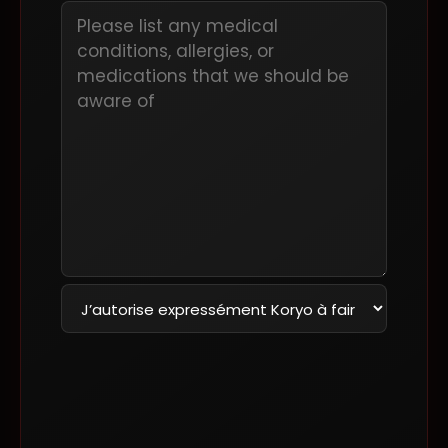
7. Aptitude médicale
Toute condition médicale spécifique ou
contre-indication à la pratique des arts
martiaux doit être obligatoirement
déclarée avant la conclusion de ce
contrat.
8. Exonération de responsabilité
Le club Koryo décline toute
responsabilité en cas de blessure,
d’accident ou de vol survenant à
l’intérieur des locaux, durant les
entraînements ou à l’extérieur du club.
9. Matériel et dégradations
L’utilisation du matériel du club se fait
sous l’entière responsabilité du membre.