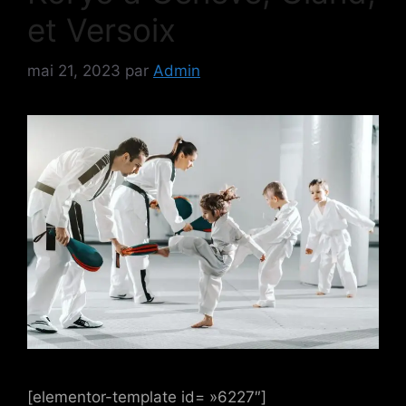
et Versoix
mai 21, 2023
par
Admin
[elementor-template id= »6227″]